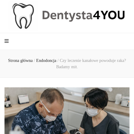
Dentysta4YOU
Strona główna
/
Endodoncja
/
Czy leczenie kanałowe powoduje raka?
Badamy mit.