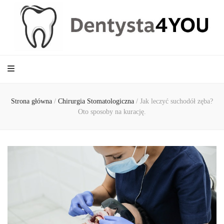
Dentysta4YOU
Strona główna
/
Chirurgia Stomatologiczna
/
Jak leczyć suchodół zęba?
Oto sposoby na kurację.