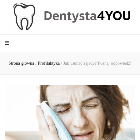
Dentysta4YOU
Strona główna
/
Profilaktyka
/
Jak usunąć zajady? Poznaj odpowiedź!