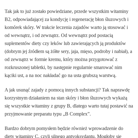
Tak jak to już zostało powiedziane, przede wszystkim witaminy
B2, odpowiadającej za kondycję i regenerację błon śluzowych i
komórek skóry. W trakcie leczenia zajadów warto ją stosować i
od wewnątrz, i od zewnątrz. Od wewnątrz pod postacią
suplementów diety czy leków lub zawierających ją produktów
(dobrym jej źródłem są żółte sery, jaja, mięso, podroby i nabiał), a
od zewnątrz w formie kremu, który można przygotować z
rozkruszonej tabletki, by następnie regularnie smarować nim
kąciki ust, a na noc nakładać go na usta grubszą warstwą.
A jak usunąć zajady z pomocą innych substancji? Tak naprawdę
korzystnym działaniem na stan skóry i błon śluzowych wykażą
się wszystkie witaminy z grupy B, dlatego warto tutaj postawić na
przyjmowanie preparatu typu „B Complex”.
Bardzo dobrym pomysłem będzie również wprowadzenie do
diety witaminy C, czyli silnego antyoksydantu. Mogłoby się