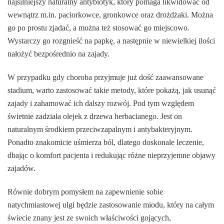
najsilniejszy naturalny antybiotyk, który pomaga likwidować od
wewnątrz m.in. paciorkowce, gronkowce oraz drożdżaki. Można
go po prostu zjadać, a można też stosować go miejscowo.
Wystarczy go rozgnieść na papkę, a następnie w niewielkiej ilości
nałożyć bezpośrednio na zajady.
W przypadku gdy choroba przyjmuje już dość zaawansowane
stadium, warto zastosować takie metody, które pokażą, jak usunąć
zajady i zahamować ich dalszy rozwój. Pod tym względem
świetnie zadziała olejek z drzewa herbacianego. Jest on
naturalnym środkiem przeciwzapalnym i antybakteryjnym.
Ponadto znakomicie uśmierza ból, dlatego doskonale leczenie,
dbając o komfort pacjenta i redukując różne nieprzyjemne objawy
zajadów.
Równie dobrym pomysłem na zapewnienie sobie
natychmiastowej ulgi będzie zastosowanie miodu, który na całym
świecie znany jest ze swoich właściwości gojących,