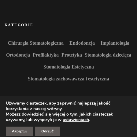
KATEGORIE
Chirurgia Stomatologiczna
Endodoncja
Implantologia
Ortodoncja
Profilaktyka
Protetyka
Stomatologia dziecięca
Stomatologia Estetyczna
Stomatologia zachowawcza i estetyczna
Używamy ciasteczek, aby zapewnić najlepszą jakość
korzystania z naszej witryny.
Możesz dowiedzieć się więcej o tym, jakich ciasteczek
używamy, lub wyłączyć je w
ustawieniach
.
2026Prawa autorskie
Dentysta4YOU
.
Blossom Diva | Stworzony przez
Blossom Themes
.Napędzane przez
WordPress
.
Polityka prywatności
Akceptuj
Odrzuć