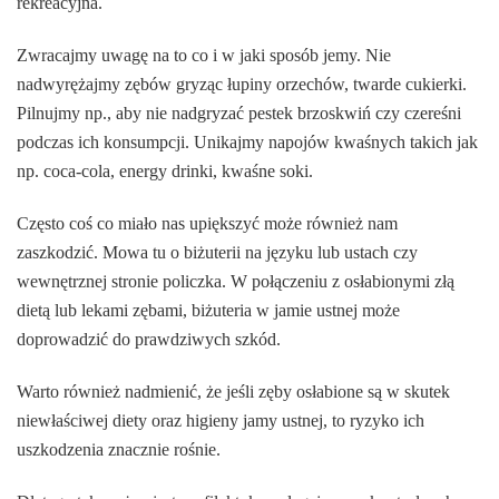
rekreacyjna.
Zwracajmy uwagę na to co i w jaki sposób jemy. Nie
nadwyrężajmy zębów gryząc łupiny orzechów, twarde cukierki.
Pilnujmy np., aby nie nadgryzać pestek brzoskwiń czy czereśni
podczas ich konsumpcji. Unikajmy napojów kwaśnych takich jak
np. coca-cola, energy drinki, kwaśne soki.
Często coś co miało nas upiększyć może również nam
zaszkodzić. Mowa tu o biżuterii na języku lub ustach czy
wewnętrznej stronie policzka. W połączeniu z osłabionymi złą
dietą lub lekami zębami, biżuteria w jamie ustnej może
doprowadzić do prawdziwych szkód.
Warto również nadmienić, że jeśli zęby osłabione są w skutek
niewłaściwej diety oraz higieny jamy ustnej, to ryzyko ich
uszkodzenia znacznie rośnie.