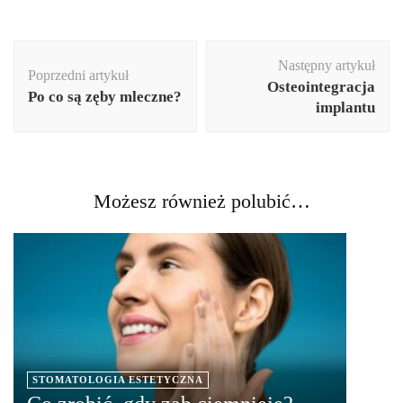
Nawigacja
Następny artykuł
wpisu
Poprzedni artykuł
Osteointegracja
Po co są zęby mleczne?
implantu
Możesz również polubić…
STOMATOLOGIA ESTETYCZNA