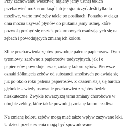
Przy zachowaniu właściwej higieny jamy ustnej takich
przebarwień można uniknąć lub je ograniczyć. Jeśli tylko to
możliwe, warto myć zęby także po posiłkach. Ponadto w ciągu
dnia można używać płynów do płukania jamy ustnej, które
pozwolą pozbyć się resztek pokarmowych osadzających się na
zębach i powodujących zmianę ich koloru.
SIlne przebarwienia zębów powoduje palenie papierosów. Dym
tytoniowy, zarówno z papierosów tradycyjnych, jak i e
papierosów powoduje trwałą zmianę koloru zębów. Pierwsze
oznaki żółknięcia zębów od substancji smolistych pojawiają się
już po około roku palenia papierosów. Z czasem stają się bardzo
głębokie – wtedy usuwanie przebarwień z zębów będzie
nieskuteczne. Zwykle towarzyszą temu zmiany chorobowe w
obrębie zębiny, które także powodują zmianę koloru szkliwa.
Na zmianę koloru zębów mogą mieć także wpływ zażywane leki.
U dzieci przebarwienia mogą być spowodowane