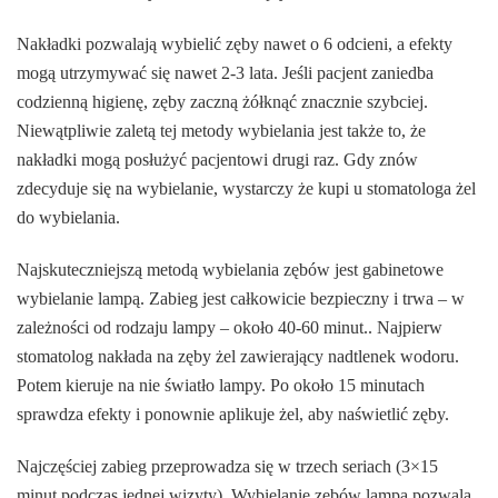
Nakładki pozwalają wybielić zęby nawet o 6 odcieni, a efekty
mogą utrzymywać się nawet 2-3 lata. Jeśli pacjent zaniedba
codzienną higienę, zęby zaczną żółknąć znacznie szybciej.
Niewątpliwie zaletą tej metody wybielania jest także to, że
nakładki mogą posłużyć pacjentowi drugi raz. Gdy znów
zdecyduje się na wybielanie, wystarczy że kupi u stomatologa żel
do wybielania.
Najskuteczniejszą metodą wybielania zębów jest gabinetowe
wybielanie lampą. Zabieg jest całkowicie bezpieczny i trwa – w
zależności od rodzaju lampy – około 40-60 minut.. Najpierw
stomatolog nakłada na zęby żel zawierający nadtlenek wodoru.
Potem kieruje na nie światło lampy. Po około 15 minutach
sprawdza efekty i ponownie aplikuje żel, aby naświetlić zęby.
Najczęściej zabieg przeprowadza się w trzech seriach (3×15
minut podczas jednej wizyty). Wybielanie zębów lampą pozwala